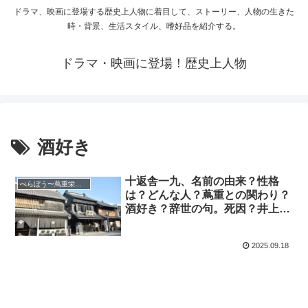
ドラマ、映画に登場する歴史上人物に着目して、ストーリー、人物の生きた
時・背景、生活スタイル、嗜好品を紹介する。
ドラマ・映画に登場！歴史上人物
酒好き
十返舎一九、名前の由来？性格
べらぼう〜蔦重栄華乃夢噺
は？どんな人？蔦重との関わり？
酒好き？辞世の句。死因？井上芳
雄に配役！東海道中膝栗毛の作
者。
2025.09.18