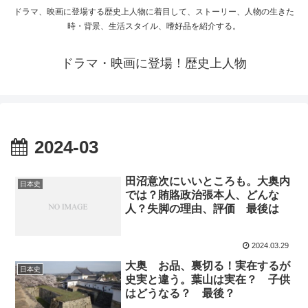
ドラマ、映画に登場する歴史上人物に着目して、ストーリー、人物の生きた
時・背景、生活スタイル、嗜好品を紹介する。
ドラマ・映画に登場！歴史上人物
2024-03
田沼意次にいいところも。大奥内
日本史
では？賄賂政治張本人、どんな
人？失脚の理由、評価 最後は
2024.03.29
大奥 お品、裏切る！実在するが
日本史
史実と違う。葉山は実在？ 子供
はどうなる？ 最後？