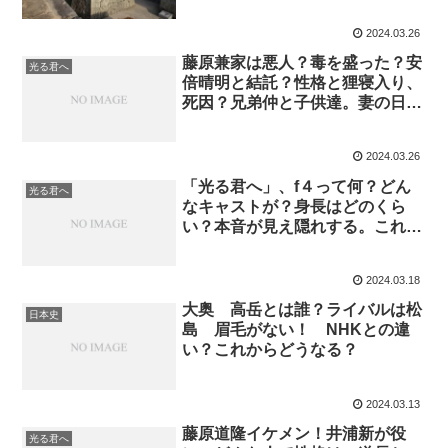
2024.03.26
藤原兼家は悪人？毒を盛った？安
光る君へ
倍晴明と結託？性格と狸寝入り、
死因？兄弟仲と子供達。妻の日
記
2024.03.26
「光る君へ」、f４って何？どん
光る君へ
なキャストが？身長はどのくら
い？本音が見え隠れする。これか
らは？
2024.03.18
大奥 高岳とは誰？ライバルは松
日本史
島 眉毛がない！ NHKとの違
い？これからどうなる？
2024.03.13
藤原道隆イケメン！井浦新が役
光る君へ