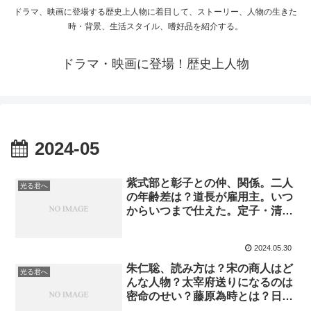
ドラマ、映画に登場する歴史上人物に着目して、ストーリー、人物の生きた
時・背景、生活スタイル、嗜好品を紹介する。
ドラマ・映画に登場！歴史上人物
2024-05
紫式部と彰子との仲、関係。二人
光る君へ
の年齢差は？道長が雇用主。いつ
からいつまで仕えた。定子・清少
納言関係と似て
2024.05.30
朱仁聡、読み方は？宋の商人はど
光る君へ
んな人物？太宰府送りになるのは
密命のせい？藤原為時とは？日本
人僧との交流。キャスティング