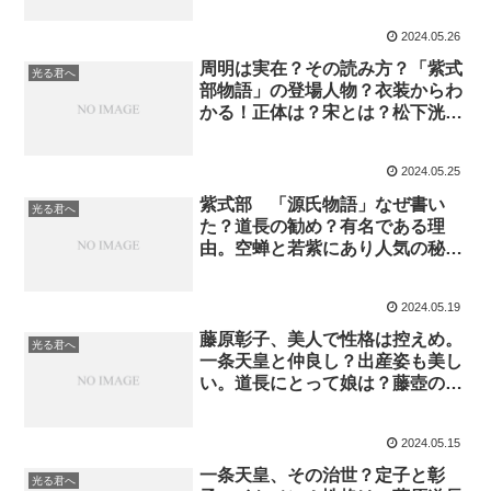
は？
2024.05.26
周明は実在？その読み方？「紫式
光る君へ
部物語」の登場人物？衣装からわ
かる！正体は？宋とは？松下洸平
好演。まひろとの仲。
2024.05.25
紫式部 「源氏物語」なぜ書い
光る君へ
た？道長の勧め？有名である理
由。空蝉と若紫にあり人気の秘
密。書いた場所
2024.05.19
藤原彰子、美人で性格は控えめ。
光る君へ
一条天皇と仲良し？出産姿も美し
い。道長にとって娘は？藤壺の住
人！紫式部のいるサロン。何をし
た人？死因？
2024.05.15
一条天皇、その治世？定子と彰
光る君へ