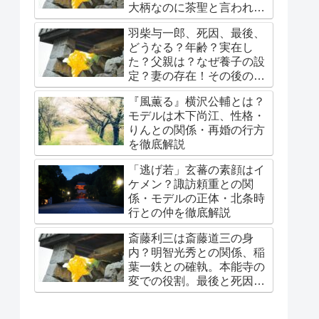
大柄なのに茶聖と言われる
理由。秀吉に嫌われ？吉岡
羽柴与一郎、死因、最後、
秀隆が。
どうなる？年齢？実在し
た？父親は？なぜ養子の設
定？妻の存在！その後の豊
臣家は？
『風薫る』横沢公輔とは？
モデルは木下尚江、性格・
りんとの関係・再婚の行方
を徹底解説
「逃げ若」玄蕃の素顔はイ
ケメン？諏訪頼重との関
係・モデルの正体・北条時
行との仲を徹底解説
斎藤利三は斎藤道三の身
内？明智光秀との関係、稲
葉一鉄との確執。本能寺の
変での役割。最後と死因。
娘・春日局への系譜