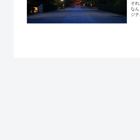
それ
なん
ジナ