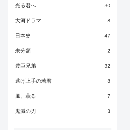
光る君へ
30
大河ドラマ
8
日本史
47
未分類
2
豊臣兄弟
32
逃げ上手の若君
8
風、薫る
7
鬼滅の刃
3