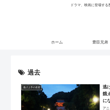
ドラマ、映画に登場する
ホーム
豊臣兄弟
過去
逃
逃げ上手の若君
餓
に
アニ