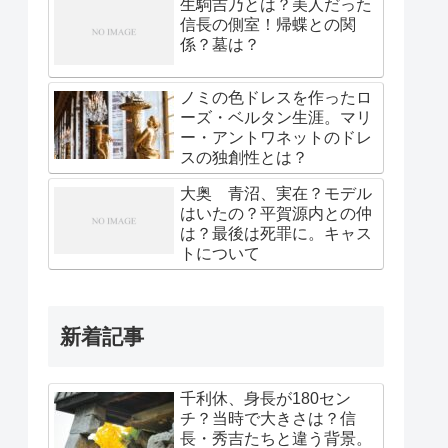
生駒吉乃とは？美人だった
信長の側室！帰蝶との関
係？墓は？
ノミの色ドレスを作ったロ
ーズ・ベルタン生涯。マリ
ー・アントワネットのドレ
スの独創性とは？
大奥 青沼、実在？モデル
はいたの？平賀源内との仲
は？最後は死罪に。キャス
トについて
新着記事
千利休、身長が180セン
チ？当時で大きさは？信
長・秀吉たちと違う背景。