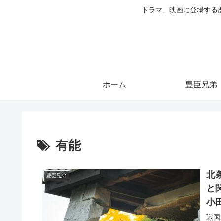
ドラマ、映画に登場する
ホーム
豊臣兄弟
有能
北
豊臣兄弟
と
小
の
戦国