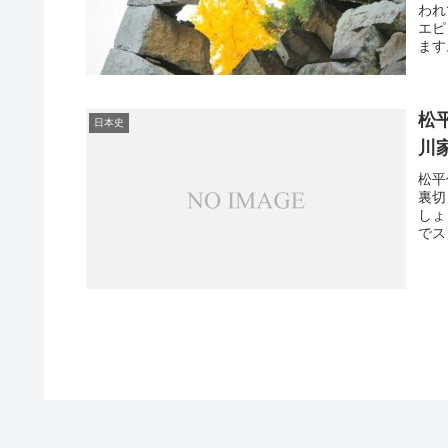
われ
エピ
ます
松
日本史
川
松平
裏切
しょ
でス