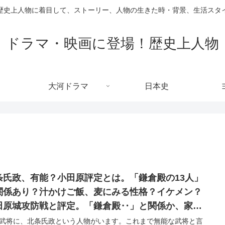
歴史上人物に着目して、ストーリー、人物の生きた時・背景、生活スタ
ドラマ・映画に登場！歴史上人物
大河ドラマ
日本史
条氏政、有能？小田原評定とは。「鎌倉殿の13人」
関係あり？汁かけご飯、麦にみる性格？イケメン？
田原城攻防戦と評定。「鎌倉殿‥」と関係か、家紋
謎。
武将に、北条氏政という人物がいます。これまで無能な武将と言