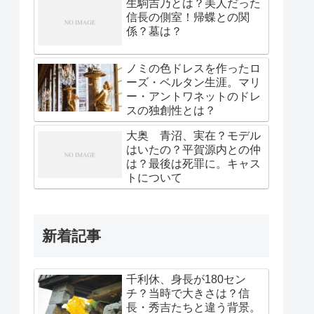
生駒吉乃とは？美人だった
信長の側室！帰蝶との関
係？墓は？
ノミの色ドレスを作ったロ
ーズ・ベルタン生涯。マリ
ー・アントワネットのドレ
スの独創性とは？
大奥 青沼、実在？モデル
はいたの？平賀源内との仲
は？最後は死罪に。キャス
トについて
新着記事
千利休、身長が180セン
チ？当時で大きさは？信
長・秀吉たちと違う背景。