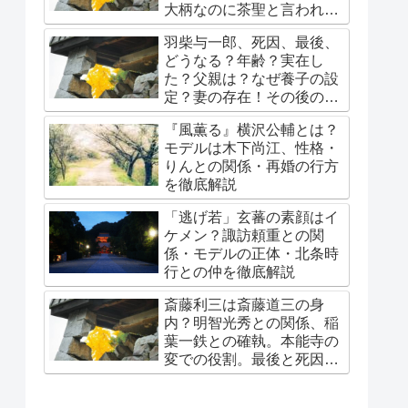
大柄なのに茶聖と言われる
理由。秀吉に嫌われ？吉岡
羽柴与一郎、死因、最後、
秀隆が。
どうなる？年齢？実在し
た？父親は？なぜ養子の設
定？妻の存在！その後の豊
臣家は？
『風薫る』横沢公輔とは？
モデルは木下尚江、性格・
りんとの関係・再婚の行方
を徹底解説
「逃げ若」玄蕃の素顔はイ
ケメン？諏訪頼重との関
係・モデルの正体・北条時
行との仲を徹底解説
斎藤利三は斎藤道三の身
内？明智光秀との関係、稲
葉一鉄との確執。本能寺の
変での役割。最後と死因。
娘・春日局への系譜