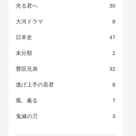
光る君へ
30
大河ドラマ
8
日本史
47
未分類
2
豊臣兄弟
32
逃げ上手の若君
8
風、薫る
7
鬼滅の刃
3