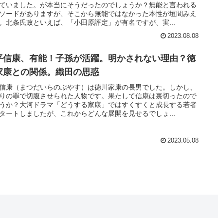
ていました。が本当にそうだったのでしょうか？無能と言われる
ソードがありますが、そこから無能ではなかった本性が垣間みえ
。北条氏政といえば、「小田原評定」が有名ですが、実...
2023.08.08
平信康、有能！子孫が活躍。明かされない理由？徳
家康との関係。織田の思惑
信康（まつだいらのぶやす）は徳川家康の長男でした。しかし、
りの罪で切腹させられた人物です。果たして信康は裏切ったので
うか？大河ドラマ「どうする家康」ではすくすくと成長する若者
タートしましたが、これからどんな展開を見せるでしょ...
2023.05.08