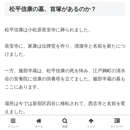
松平信康の墓、首塚があるのか？
松平信康は小松原長安寺に葬られました。
長安寺に、家康は位牌堂を作り、清瀧寺と名前を新たにつ
けました。
一方、服部半蔵は、松平信康の死を悼み、江戸麹町の清水
谷の安養院に信康の供養塔を立てました。服部半蔵の墓も
ここにあります。
場所は今では新宿区四谷に移転されて、西念寺と名前を変
えました。
メニュー
ホーム
検索
トップ
サイドバー
首塚と呼ばれるものは、岡崎市朝日町にあります。若宮八