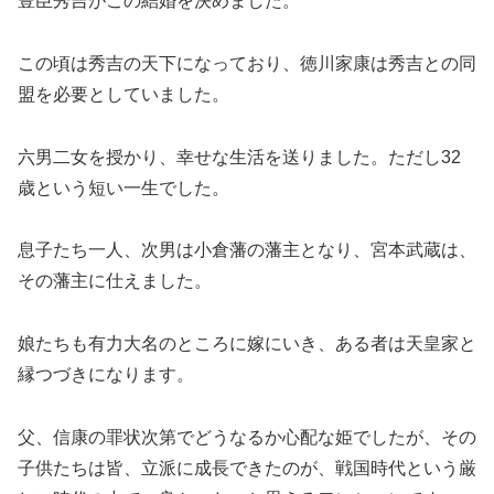
豊臣秀吉がこの結婚を決めました。
この頃は秀吉の天下になっており、徳川家康は秀吉との同
盟を必要としていました。
六男二女を授かり、幸せな生活を送りました。ただし32
歳という短い一生でした。
息子たち一人、次男は小倉藩の藩主となり、宮本武蔵は、
その藩主に仕えました。
娘たちも有力大名のところに嫁にいき、ある者は天皇家と
縁つづきになります。
父、信康の罪状次第でどうなるか心配な姫でしたが、その
子供たちは皆、立派に成長できたのが、戦国時代という厳