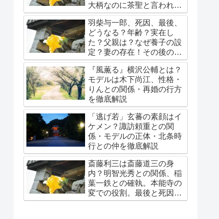
大柄なのに茶聖と言われる
理由。秀吉に嫌われ？吉岡
羽柴与一郎、死因、最後、
秀隆が。
どうなる？年齢？実在し
た？父親は？なぜ養子の設
定？妻の存在！その後の豊
臣家は？
『風薫る』横沢公輔とは？
モデルは木下尚江、性格・
りんとの関係・再婚の行方
を徹底解説
「逃げ若」玄蕃の素顔はイ
ケメン？諏訪頼重との関
係・モデルの正体・北条時
行との仲を徹底解説
斎藤利三は斎藤道三の身
内？明智光秀との関係、稲
葉一鉄との確執。本能寺の
変での役割。最後と死因。
娘・春日局への系譜