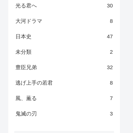
光る君へ
30
大河ドラマ
8
日本史
47
未分類
2
豊臣兄弟
32
逃げ上手の若君
8
風、薫る
7
鬼滅の刃
3