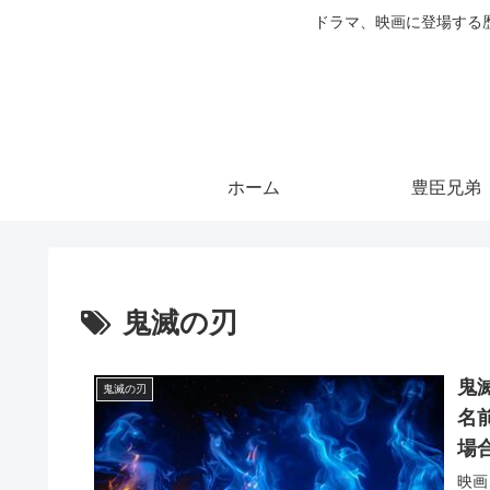
ドラマ、映画に登場する
ホーム
豊臣兄弟
鬼滅の刃
鬼
鬼滅の刃
名
場
映画