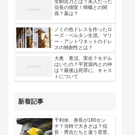
生駒吉乃とは？美人だった
信長の側室！帰蝶との関
係？墓は？
ノミの色ドレスを作ったロ
ーズ・ベルタン生涯。マリ
ー・アントワネットのドレ
スの独創性とは？
大奥 青沼、実在？モデル
はいたの？平賀源内との仲
は？最後は死罪に。キャス
トについて
新着記事
千利休、身長が180セン
チ？当時で大きさは？信
長・秀吉たちと違う背景。