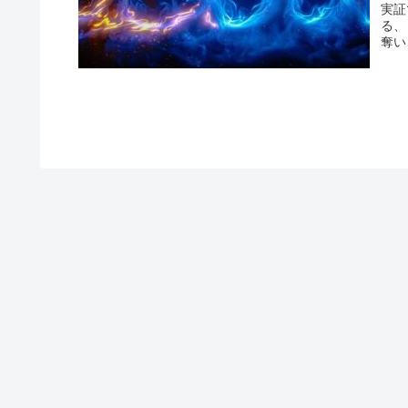
実証
る、
奪い