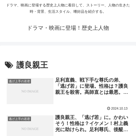
ドラマ、映画に登場する歴史上人物に着目して、ストーリー、人物の生きた
時・背景、生活スタイル、嗜好品を紹介する。
ドラマ・映画に登場！歴史上人物
護良親王
足利直義、戦下手な尊氏の弟、
逃げ上手の若君
「逃げ若」に登場。性格は？護良
親王を殺害。高師直とは最悪。政
治的手腕は？観応の擾乱の首謀
者。死因
2024.10.13
護良親王、「逃げ若」に。かわい
逃げ上手の若君
そう！性格は？イケメン！村上義
光に助けられ。足利尊氏、後醍醐
天皇と？天台座主でも、征夷大将