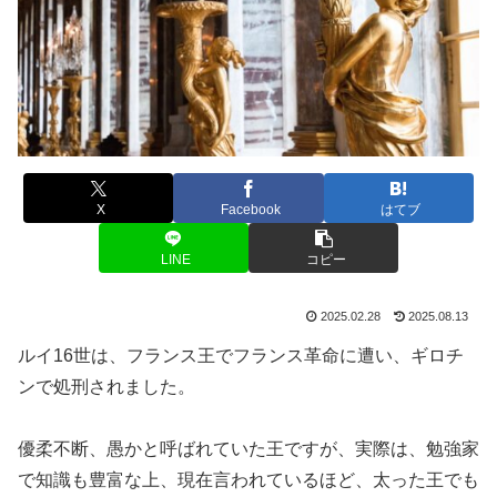
X
Facebook
はてブ
LINE
コピー
2025.02.28
2025.08.13
ルイ16世は、フランス王でフランス革命に遭い、ギロチ
ンで処刑されました。
優柔不断、愚かと呼ばれていた王ですが、実際は、勉強家
で知識も豊富な上、現在言われているほど、太った王でも