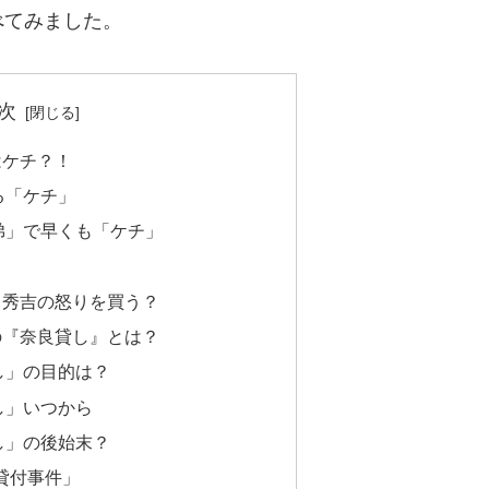
べてみました。
次
はケチ？！
る「ケチ」
弟」で早くも「ケチ」
、秀吉の怒りを買う？
の『奈良貸し』とは？
し」の目的は？
し」いつから
し」の後始末？
貸付事件」