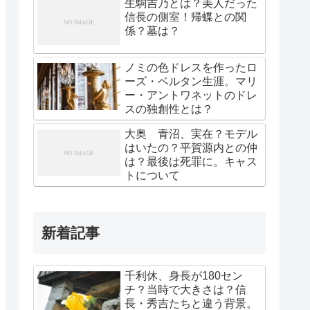
生駒吉乃とは？美人だった
信長の側室！帰蝶との関
係？墓は？
ノミの色ドレスを作ったロ
ーズ・ベルタン生涯。マリ
ー・アントワネットのドレ
スの独創性とは？
大奥 青沼、実在？モデル
はいたの？平賀源内との仲
は？最後は死罪に。キャス
トについて
新着記事
千利休、身長が180セン
チ？当時で大きさは？信
長・秀吉たちと違う背景。