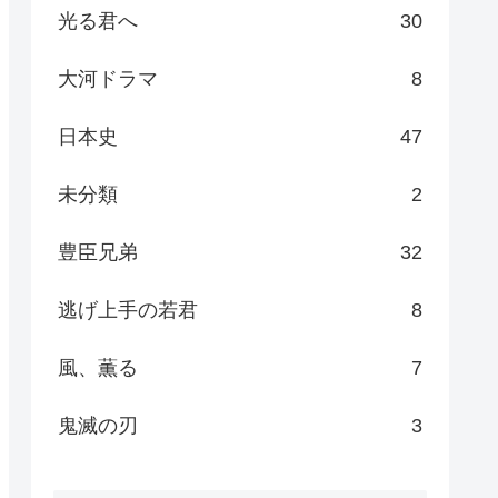
光る君へ
30
大河ドラマ
8
日本史
47
未分類
2
豊臣兄弟
32
逃げ上手の若君
8
風、薫る
7
鬼滅の刃
3