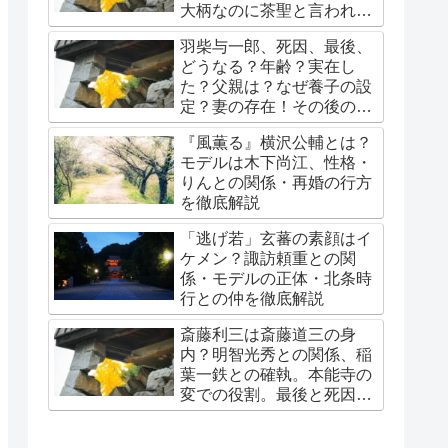
大柄なのに茶聖と言われる
理由。秀吉に嫌われ？吉岡
羽柴与一郎、死因、最後、
秀隆が。
どうなる？年齢？実在し
た？父親は？なぜ養子の設
定？妻の存在！その後の豊
臣家は？
『風薫る』横沢公輔とは？
モデルは木下尚江、性格・
りんとの関係・再婚の行方
を徹底解説
「逃げ若」玄蕃の素顔はイ
ケメン？諏訪頼重との関
係・モデルの正体・北条時
行との仲を徹底解説
斎藤利三は斎藤道三の身
内？明智光秀との関係、稲
葉一鉄との確執。本能寺の
変での役割。最後と死因。
娘・春日局への系譜