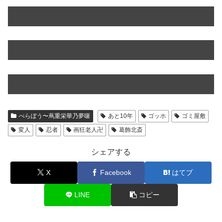
べらぼう〜蔦重栄華乃夢噺
あと10年
ゴッホ
ゴミ屋敷
変人
忍者
画狂老人卍
葛飾北斎
シェアする
X
Facebook
はてブ
LINE
コピー