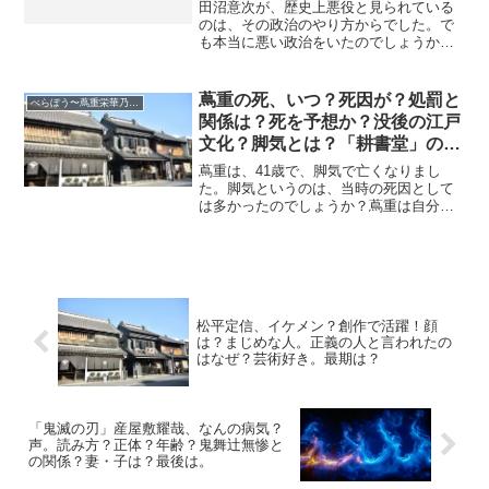
渡辺謙でイケメン？蔦屋重三郎と
田沼意次が、歴史上悪役と見られている
絡み？
のは、その政治のやり方からでした。で
も本当に悪い政治をいたのでしょうか？
賄賂を取った政治が悪かったかわけで、
政治そのものは悪くなかったのです。で
は一体、どんな政治を行っていたのか？
蔦重の死、いつ？死因が？処罰と
べらぼう〜蔦重栄華乃夢噺
その目的は？結果、どんな...
関係は？死を予想か？没後の江戸
文化？脚気とは？「耕書堂」の行
方？
蔦重は、41歳で、脚気で亡くなりまし
た。脚気というのは、当時の死因として
は多かったのでしょうか？蔦重は自分の
死を予想したという不思議なエピソード
もあります。蔦重は自分の死までも演出
したかったのでしょうか？ここでは蔦重
の死について、調べてみま...
松平定信、イケメン？創作で活躍！顔
は？まじめな人。正義の人と言われたの
はなぜ？芸術好き。最期は？
「鬼滅の刃」産屋敷耀哉、なんの病気？
声。読み方？正体？年齢？鬼舞辻無惨と
の関係？妻・子は？最後は。