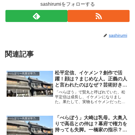
sashirumiをフォローする
sashirumi
関連記事
松平定信、イケメン？創作で活
べらぼう〜蔦重栄華乃夢噺
躍！顔は？まじめな人。正義の人
と言われたのはなぜ？芸術好き。
最期は？
「べらぼう」で賢丸と呼ばれていた、松
平定信は成長し、イケメンになりまし
た。果たして、実物もイケメンだったの
でしょうか？ここでは、知られている以
外の、松平定信の裏の顔を掘り下げてみ
ました。松平定信、イケメン？賢丸（ま
「べらぼう」大崎は乳母。大奥入
べらぼう〜蔦重栄華乃夢噺
さまる）が成長し、松平定信...
りで高岳との仲は？幕府で権力を
持っても失脚。一橋家の指示？松