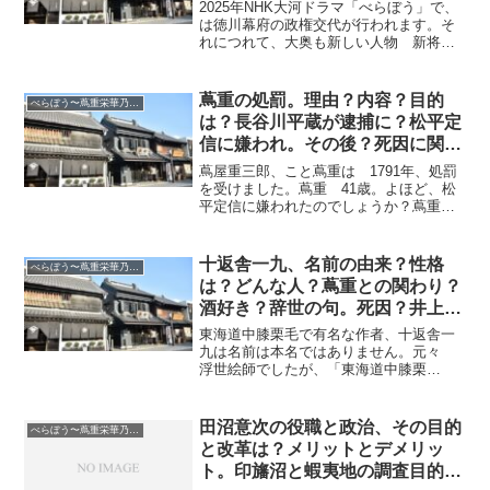
平定信とけんか？春日局と違う？
2025年NHK大河ドラマ「べらぼう」で、
出身どこ？最後は？
は徳川幕府の政権交代が行われます。そ
れにつれて、大奥も新しい人物 新将軍
の乳母 大崎が入ります。この時すでに
大奥にいた大物は 高岳 でしたが、高
岳と大崎の間に対立は起こるでしょう
蔦重の処罰。理由？内容？目的
べらぼう〜蔦重栄華乃夢噺
か？大奥の女性として...
は？長谷川平蔵が逮捕に？松平定
信に嫌われ。その後？死因に関係
なし。脚気にかかり死に！
蔦屋重三郎、こと蔦重は 1791年、処罰
を受けました。蔦重 41歳。よほど、松
平定信に嫌われたのでしょうか？蔦重は
処罰にあった後、よほどショックだった
のか、そんなに長くは生きていられませ
んでした。ここでは、蔦重の処罰につい
十返舎一九、名前の由来？性格
べらぼう〜蔦重栄華乃夢噺
て、理由は目的はも...
は？どんな人？蔦重との関わり？
酒好き？辞世の句。死因？井上芳
雄に配役！東海道中膝栗毛の作
東海道中膝栗毛で有名な作者、十返舎一
者。
九は名前は本名ではありません。元々
浮世絵師でしたが、「東海道中膝栗
毛」、「手造手法」、など読み物の作者
で、蔦重と何かからみが感じられます。
作品は非常に滑稽みが溢れていると同時
田沼意次の役職と政治、その目的
べらぼう〜蔦重栄華乃夢噺
に、辞世の句も面白さがあふれ...
と改革は？メリットとデメリッ
ト。印旛沼と蝦夷地の調査目的？