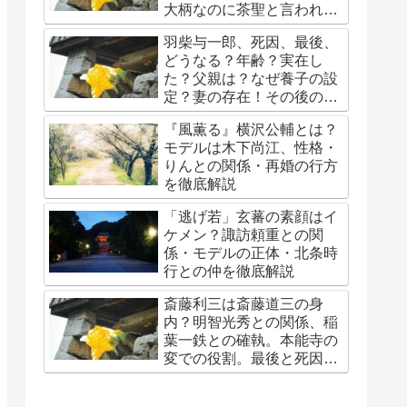
大柄なのに茶聖と言われる
理由。秀吉に嫌われ？吉岡
羽柴与一郎、死因、最後、
秀隆が。
どうなる？年齢？実在し
た？父親は？なぜ養子の設
定？妻の存在！その後の豊
臣家は？
『風薫る』横沢公輔とは？
モデルは木下尚江、性格・
りんとの関係・再婚の行方
を徹底解説
「逃げ若」玄蕃の素顔はイ
ケメン？諏訪頼重との関
係・モデルの正体・北条時
行との仲を徹底解説
斎藤利三は斎藤道三の身
内？明智光秀との関係、稲
葉一鉄との確執。本能寺の
変での役割。最後と死因。
娘・春日局への系譜