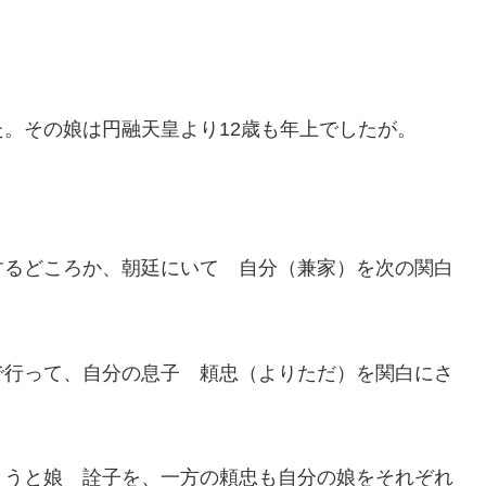
。その娘は円融天皇より12歳も年上でしたが。
。
するどころか、朝廷にいて 自分（兼家）を次の関白
で行って、自分の息子 頼忠（よりただ）を関白にさ
とうと娘 詮子を、一方の頼忠も自分の娘をそれぞれ