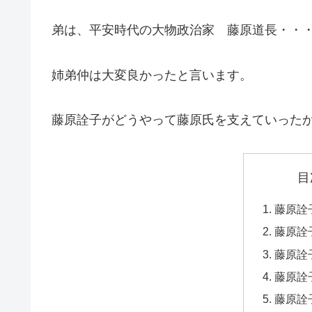
弟は、平安時代の大物政治家 藤原道長・・
姉弟仲は大変良かったと言います。
藤原詮子がどうやって藤原氏を支えていった
目
藤原詮
藤原詮
藤原詮
藤原詮
藤原詮