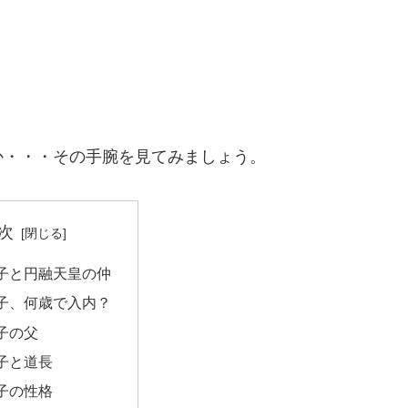
・
か・・・その手腕を見てみましょう。
次
子と円融天皇の仲
子、何歳で入内？
子の父
子と道長
子の性格