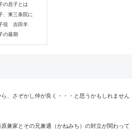
子の息子とは
子、東三条院に
子役 吉田羊
子の最期
から、さぞかし仲が良く・・・と思うかもしれません
。
藤原兼家とその兄兼通（かねみち）の対立が関わって