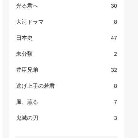
光る君へ
30
大河ドラマ
8
日本史
47
未分類
2
豊臣兄弟
32
逃げ上手の若君
8
風、薫る
7
鬼滅の刃
3