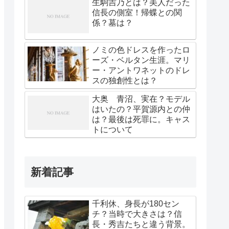
生駒吉乃とは？美人だった
信長の側室！帰蝶との関
係？墓は？
ノミの色ドレスを作ったロ
ーズ・ベルタン生涯。マリ
ー・アントワネットのドレ
スの独創性とは？
大奥 青沼、実在？モデル
はいたの？平賀源内との仲
は？最後は死罪に。キャス
トについて
新着記事
千利休、身長が180セン
チ？当時で大きさは？信
長・秀吉たちと違う背景。