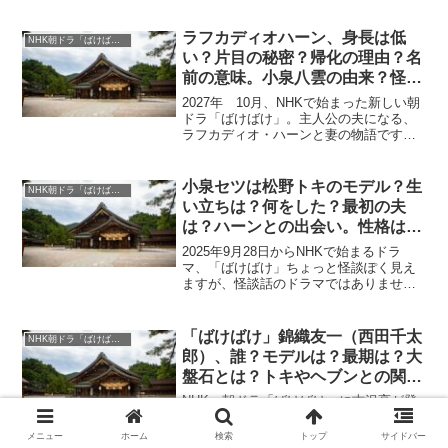
トキ こと 小泉セツの、育ての父 稲
垣金十郎。ダメおやじ風に見えますが、
実際はどうだったのでしょう、職業には
ラフカディオハーン、身長は低
NHK朝ドラ「ばけばけ」
きちんとついていたのでし...
い？片目の秘密？帰化の理由？名
前の意味。小泉八雲の由来？怪談
好き？妻は？生い立ち。
2027年 10月、NHKで始まった新しい朝
ドラ「ばけばけ」。主人公の夫になる、
ラフカディオ・ハーンと妻の物語です。
イギリス人にしては、身長は低い目で、
日本に馴染みやすかったのでは？どうも
片目が不自由に見えますが、それが、ラ
小泉セツは松野トキのモデル？生
NHK朝ドラ「ばけばけ」
フカディオ・ハー...
い立ちは？何をした？最初の夫
は？ハーンとの出会い。性格は？
へルン言葉とは？死因は？
2025年9月28日からNHKで始まるドラ
マ、「ばけばけ」ちょっと怪談ぽく見え
ますが、怪談話のドラマではありませ
ん。主人公は小泉セツをモデルにした、
松野トキ。モデルがいるのか、どんな人
か、何をする人でしょうか？外国人と結
「ばけばけ」錦織友一（西田千太
NHK朝ドラ「ばけばけ」
婚しすのですが、当時...
郎）、誰？モデルは？最期は？大
盤石とは？トキやヘブンとの関
係？英語が上手い！吉沢亮、好
NHK、朝ドラ「ばけばけ」に吉沢亮が登
演！家族
場しました。役名は、錦織友一。モデル
がいて、英語教師です。そして、あだ名
メニュー
ホーム
検索
トップ
サイドバー