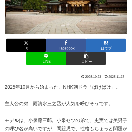
X
Facebook
はてブ
LINE
コピー
2025.10.23
2025.11.17
2025年10月から始まった、NHK朝ドラ「ばけばけ」。
主人公の弟 雨清水三之丞が人気を呼びそうです。
モデルは、小泉藤三郎。小泉セツの弟で、史実では美男子
の呼び名が高いですが、問題児で、性格もちょっと問題が