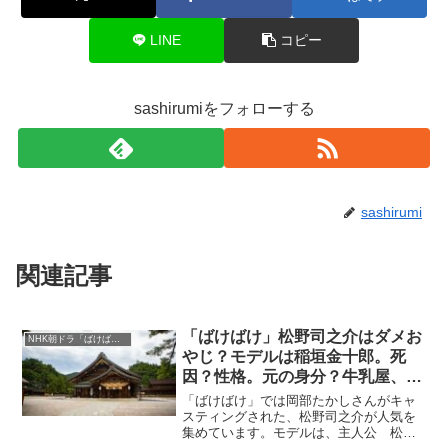
LINE
コピー
sashirumiをフォローする
sashirumi
関連記事
「ばけばけ」松野司之介はダメお
NHK朝ドラ「ばけばけ」
やじ？モデルは稲垣金十郎。死
因？性格。元の身分？牛乳屋、う
さぎ売りはほんと？岡部たかしキ
「ばけばけ」では岡部たかしさんがキャ
ャスティング
スティングされた、松野司之介が人気を
集めています。モデルは、主人公 松野