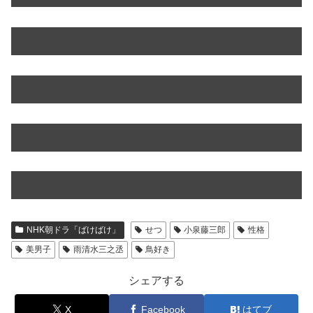
NHK朝ドラ「ばけばけ」
せつ
小泉藤三郎
性格
美男子
雨清水三之丞
鳥好き
シェアする
X
Facebook
はてブ