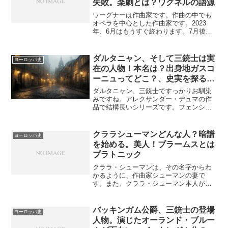
失敗。楽劇とは？ワグネルの語源
ワーグナーは作曲家です。作曲の中でも
オペラを中心とした作曲家です。2023
年、6月はもうすぐ終わります。7月後半
になると、ドイツバイエルン州にあるバ
イロイト祝祭劇場で、音楽祭が始まりま
す。ワーグナーのオペラ上演が行われま
ダルタニャン、そして三銃士は実
ヨーロッパ史
す。ワーグナーのオペ...
在の人物！本名は？出身地ガスコ
ーニュってどこ？、史実を探る。
名言は今も生きる
ダルタニャン、三銃士ですっかりお馴染
みですね。アレクサンダー・デュマの作
品で結構長いシリーズです。フェンシン
グバチバチの西洋活劇です。映画も何本
も作られています。なんと、ダルタニャ
ンも三銃士も実在の人物だったのです。
クララシューマンどんな人？暗譜
ヨーロッパ史
ダルタニャンの本名もわか...
を始める。美人！ブラームスとは
プラトニック
クララ・シューマンは、その名字からわ
かるように、作曲家シューマンの妻で
す。また、クララ・シューマン本人が優
れたピアニストでした。ピアニストとし
ての華々しい、キャリア追求だけにとど
まらず、シューマンの良き妻としての人
バッキンガム公爵、三銃士の登場
ヨーロッパ史
生と両立させた女性です。そ...
人物。演じたオーランド・ブルー