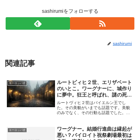
sashirumiをフォローする
sashirumi
関連記事
ルートビィヒ２世、エリザベート
ヨーロッパ史
のいとこ。ワーグナーに、城作り
に夢中。狂王と呼ばれ、謎の死
を
ルートヴィヒ２世はバイエルン王でし
た。その美貌がいまでも話題です。美貌
のみでなく、その行動も話題でした。作
曲家ワーグナーを贔屓して、城造りに情
熱を燃やした王。最後は、狂王と言わ
れ、謎の死を遂げました。ルードヴィヒ
ワーグナー。結婚行進曲は縁起が
ヨーロッパ史
２世が心を許したのはエリザベ...
悪い？バイロイト祝祭劇場最初は