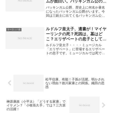
ムが面白い。バッキンガム公の最
後は？
バッキンガム公爵、歴史上に何名か著名
になったバッキンガム公爵がいます。今
回は三銃士に出てくるバッキンガム公爵
を見て見ましょう。イギリス人俳優オー
ランド・ブルームが従来のイメージとは
違ったバッキンガム公爵を演じていま
ルドルフ皇太子、遺書が！マイヤ
ヨーロッパ史
す。9月に新たな「ロード・...
ーリンクの死？死因は、墓はど
こ？エリザベートの息子として！
ステファニーの存在？
ルドルフ皇太子・・・・ミュージカル
「エリザベート」に登場するエリザベー
トの息子です。ミュージカルでは死であ
るトートからも目をつけられています
ね。そして不幸な死を遂げます。自殺か
他殺か・・・・？今でも残る謎です。残
る遺書で謎は解明するのでしょ...
松平信康、有能！子孫が活躍。明かされ
ない理由？徳川家康との関係。織田の思
惑
榊原康政（小平太）「どうする家康」で
イケメン？「小牧長久手」では？三方原
の活躍！