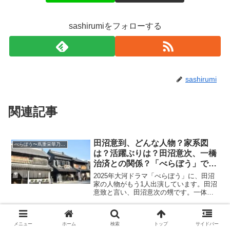
sashirumiをフォローする
sashirumi
関連記事
田沼意到、どんな人物？家系図
べらぼう〜蔦重栄華乃夢噺
は？活躍ぶりは？田沼意次、一橋
治済との関係？「べらぼう」で
は？最後は？宮尾俊太郎に配役！
2025年大河ドラマ「べらぼう」に、田沼
家の人物がもう1人出演しています。田沼
意致と言い、田沼意次の甥です。一体ど
のような人物なのでしょう？一橋治済と
の間に主従関係を結んでおり、当時の政
治事情に振り回される人物です。もう1人
滝沢瑣吉（曲亭馬琴）、山東京
べらぼう〜蔦重栄華乃夢噺
メニュー
ホーム
検索
トップ
サイドバー
の田沼家の重要人...
伝・蔦重との出会い。「べらぼ