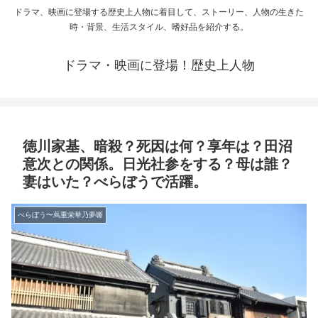
ドラマ、映画に登場する歴史上人物に着目して、ストーリー、人物の生きた
時・背景、生活スタイル、嗜好品を紹介する。
ドラマ・映画に登場！歴史上人物
徳川家基、暗殺？死因は何？享年は？田沼
意次との関係。日光社参をする？母は誰？
妻はいた？べらぼうで活躍。
べらぼう〜蔦重栄華乃夢噺