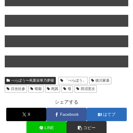
べらぼう〜蔦重栄華乃夢噺
「べらぼう」
徳川家基
日光社参
暗殺
死因
母
田沼意次
シェアする
X
Facebook
はてブ
LINE
コピー