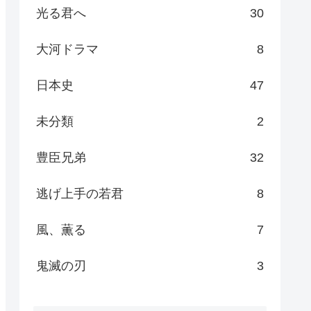
光る君へ
30
大河ドラマ
8
日本史
47
未分類
2
豊臣兄弟
32
逃げ上手の若君
8
風、薫る
7
鬼滅の刃
3