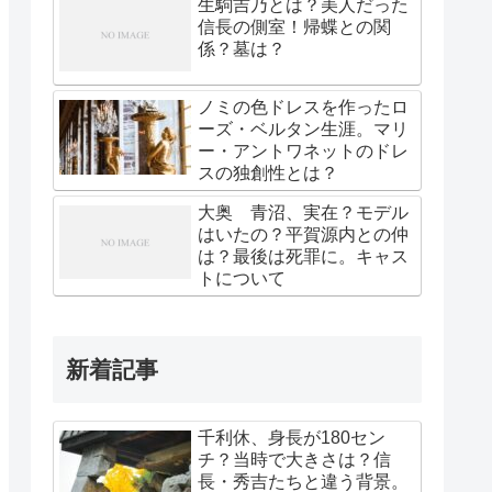
生駒吉乃とは？美人だった
信長の側室！帰蝶との関
係？墓は？
ノミの色ドレスを作ったロ
ーズ・ベルタン生涯。マリ
ー・アントワネットのドレ
スの独創性とは？
大奥 青沼、実在？モデル
はいたの？平賀源内との仲
は？最後は死罪に。キャス
トについて
新着記事
千利休、身長が180セン
チ？当時で大きさは？信
長・秀吉たちと違う背景。